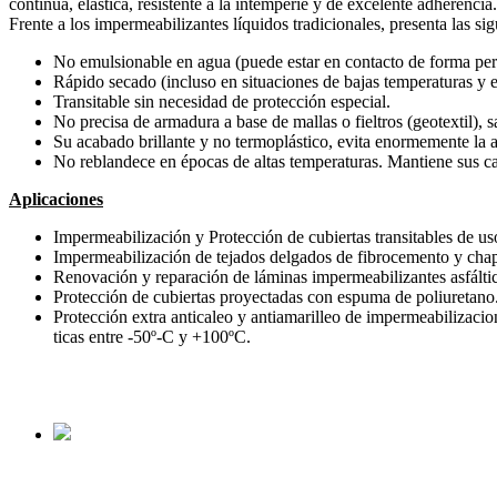
continua, elástica, resistente a la intemperie y de excelente adherencia.
Frente a los impermeabilizantes líquidos tradicionales, presenta las sig
No emulsionable en agua (puede estar en contacto de forma pe
Rápido secado (incluso en situaciones de bajas temperaturas y
Transitable sin necesidad de protección especial.
No precisa de armadura a base de mallas o fieltros (geotextil), sa
Su acabado brillante y no termoplástico, evita enormemente la 
No reblandece en épocas de altas temperaturas. Mantiene sus ca
Aplicaciones
Impermeabilización y Protección de cubiertas transitables de uso
Impermeabilización de tejados delgados de fibrocemento y chap
Renovación y reparación de láminas impermeabilizantes asfált
Protección de cubiertas proyectadas con espuma de poliuretano
Protección extra anticaleo y antiamarilleo de impermeabilizacio
ticas entre -50º-C y +100ºC.