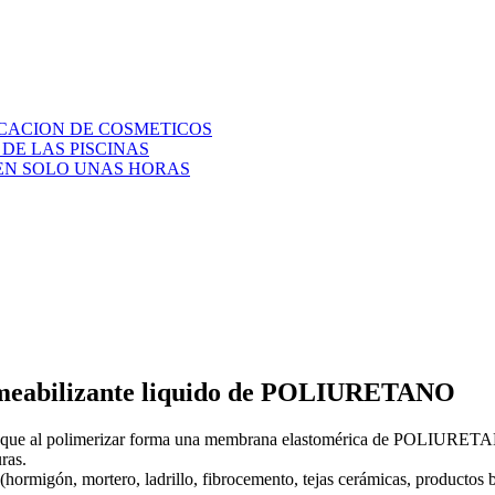
ICACION DE COSMETICOS
DE LAS PISCINAS
 EN SOLO UNAS HORAS
eabilizante liquido de POLIURETANO
e al polimerizar forma una membrana elastomérica de POLIURETANO, re
ras.
ie (hormigón, mortero, ladrillo, fibrocemento, tejas cerámicas, product