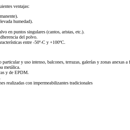
uientes ventajas:
rmanente).
 elevada humedad).
lvo en puntos singulares (cantos, aristas, etc.).
adherencia del polvo.
racterísticas entre -50º-C y +100ºC.
 particular y uso intenso, balcones, terrazas, galerías y zonas anexas a 
a metálica.
icas y de EPDM.
.
nes realizadas con impermeabilizantes tradicionales